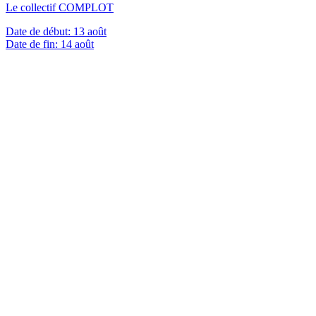
Le collectif COMPLOT
Date de début:
13 août
Date de fin:
14 août