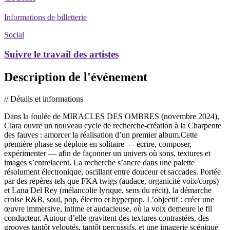
Informations de billetterie
Social
Suivre le travail des artistes
Description de l'événement
// Détails et informations
Dans la foulée de MIRACLES DES OMBRES (novembre 2024),
Clara ouvre un nouveau cycle de recherche-création à la Charpente
des fauves : amorcer la réalisation d’un premier album.Cette
première phase se déploie en solitaire — écrire, composer,
expérimenter — afin de façonner un univers où sons, textures et
images s’entrelacent. La recherche s’ancre dans une palette
résolument électronique, oscillant entre douceur et saccades. Portée
par des repères tels que FKA twigs (audace, organicité voix/corps)
et Lana Del Rey (mélancolie lyrique, sens du récit), la démarche
croise R&B, soul, pop, électro et hyperpop. L’objectif : créer une
œuvre immersive, intime et audacieuse, où la voix demeure le fil
conducteur. Autour d’elle gravitent des textures contrastées, des
grooves tantôt veloutés, tantôt percussifs, et une imagerie scénique