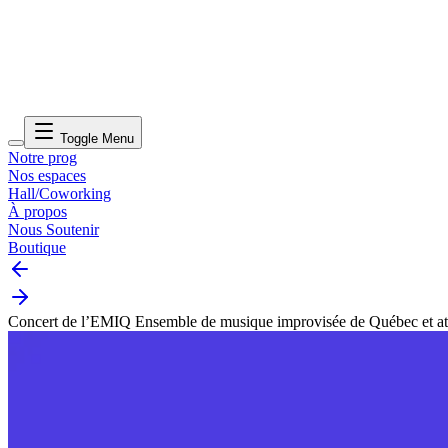
Toggle Menu
Notre prog
Nos espaces
Hall/Coworking
À propos
Nous Soutenir
Boutique
Concert de l’EMIQ Ensemble de musique improvisée de Québec et ate