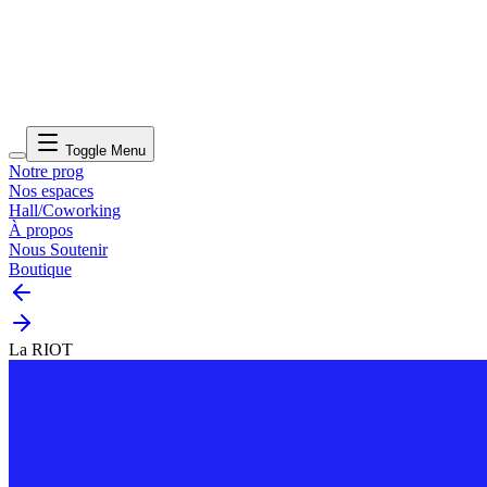
Toggle Menu
Notre prog
Nos espaces
Hall/Coworking
À propos
Nous Soutenir
Boutique
La RIOT