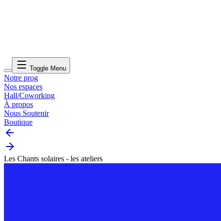
Toggle Menu
Notre prog
Nos espaces
Hall/Coworking
À propos
Nous Soutenir
Boutique
Les Chants solaires - les ateliers