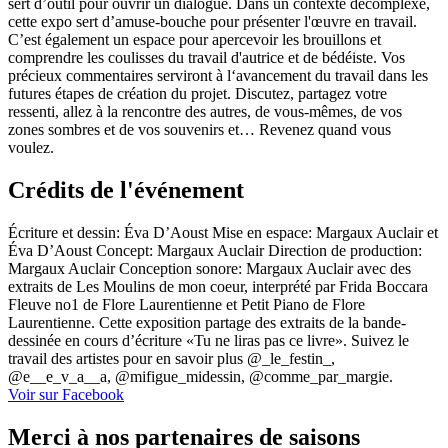
sert d’outil pour ouvrir un dialogue. Dans un contexte décomplexé,
cette expo sert d’amuse-bouche pour présenter l'œuvre en travail.
C’est également un espace pour apercevoir les brouillons et
comprendre les coulisses du travail d'autrice et de bédéiste. Vos
précieux commentaires serviront à l‘avancement du travail dans les
futures étapes de création du projet. Discutez, partagez votre
ressenti, allez à la rencontre des autres, de vous-mêmes, de vos
zones sombres et de vos souvenirs et… Revenez quand vous
voulez.
Crédits de l'événement
Écriture et dessin: Éva D’Aoust Mise en espace: Margaux Auclair et
Éva D’Aoust Concept: Margaux Auclair Direction de production:
Margaux Auclair Conception sonore: Margaux Auclair avec des
extraits de Les Moulins de mon coeur, interprété par Frida Boccara
Fleuve no1 de Flore Laurentienne et Petit Piano de Flore
Laurentienne. Cette exposition partage des extraits de la bande-
dessinée en cours d’écriture «Tu ne liras pas ce livre». Suivez le
travail des artistes pour en savoir plus @_le_festin_,
@e__e_v_a__a, @mifigue_midessin, @comme_par_margie.
Voir sur Facebook
Merci à nos partenaires de saisons